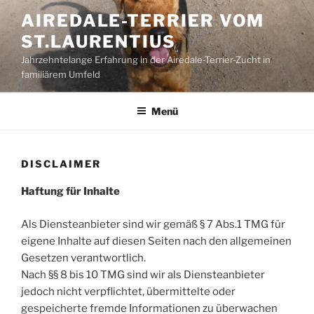
Zum
AIREDALE-TERRIER VOM
Inhalt
ST.LAURENTIUS
springen
Jahrzehntelange Erfahrung in der Airedale-Terrier-Zucht in
familiärem Umfeld
Menü
DISCLAIMER
Haftung für Inhalte
Als Diensteanbieter sind wir gemäß § 7 Abs.1 TMG für
eigene Inhalte auf diesen Seiten nach den allgemeinen
Gesetzen verantwortlich.
Nach §§ 8 bis 10 TMG sind wir als Diensteanbieter
jedoch nicht verpflichtet, übermittelte oder
gespeicherte fremde Informationen zu überwachen