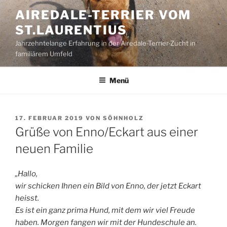
Zum
AIREDALE-TERRIER VOM
Inhalt
ST.LAURENTIUS
springen
Jahrzehntelange Erfahrung in der Airedale-Terrier-Zucht in
familiärem Umfeld
Menü
VERÖFFENTLICHT
17. FEBRUAR 2019
VON
SÖHNHOLZ
AM
Grüße von Enno/Eckart aus einer
neuen Familie
„Hallo,
wir schicken Ihnen ein Bild von Enno, der jetzt Eckart
heisst.
Es ist ein ganz prima Hund, mit dem wir viel Freude
haben. Morgen fangen wir mit der Hundeschule an.