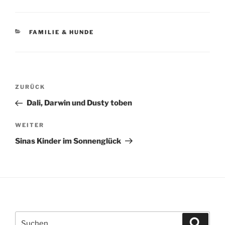
KATEGORIEN
FAMILIE & HUNDE
Beitragsnavigation
Vorheriger
ZURÜCK
Beitrag
Dali, Darwin und Dusty toben
Nächster
WEITER
Beitrag
Sinas Kinder im Sonnenglück
Suchen
Suche