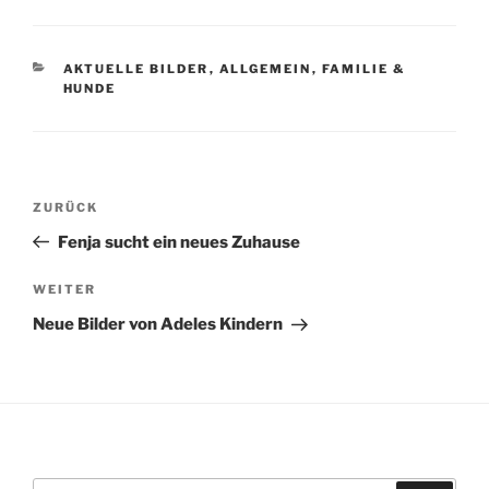
KATEGORIEN
AKTUELLE BILDER
,
ALLGEMEIN
,
FAMILIE &
HUNDE
Beitragsnavigation
Vorheriger
ZURÜCK
Beitrag
Fenja sucht ein neues Zuhause
Nächster
WEITER
Beitrag
Neue Bilder von Adeles Kindern