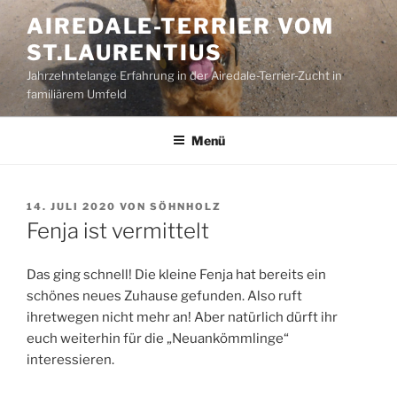
Zum
AIREDALE-TERRIER VOM
Inhalt
ST.LAURENTIUS
springen
Jahrzehntelange Erfahrung in der Airedale-Terrier-Zucht in
familiärem Umfeld
Menü
VERÖFFENTLICHT
14. JULI 2020
VON
SÖHNHOLZ
AM
Fenja ist vermittelt
Das ging schnell! Die kleine Fenja hat bereits ein
schönes neues Zuhause gefunden. Also ruft
ihretwegen nicht mehr an! Aber natürlich dürft ihr
euch weiterhin für die „Neuankömmlinge“
interessieren.